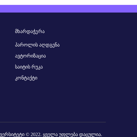
ᲛᲮᲐᲠᲓᲐᲭᲔᲠᲐ
პაროლის აღდგენა
ავტორიზაცია
საიტის რუკა
კონტაქტი
ვერსიტეტი
© 2022. ყველა უფლება დაცულია.