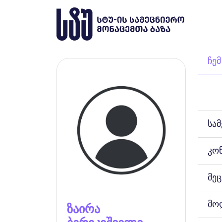
ჩემ
სა
კო
მეც
მო
ზაირა