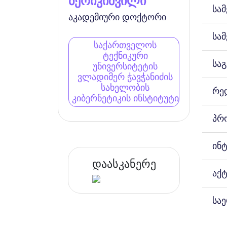
ბერიკიშვილი
სა
აკადემიური დოქტორი
სა
საქართველოს
ტექნიკური
სა
უნივერსიტეტის
ვლადიმერ ჭავჭანიძის
სახელობის
რე
კიბერნეტიკის ინსტიტუტი
პრ
ინ
დაასკანერე
აქ
სა