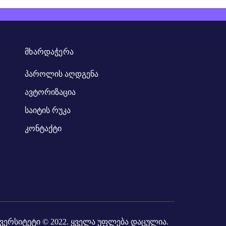
ᲛᲮᲐᲠᲓᲐᲭᲔᲠᲐ
პაროლის აღდგენა
ავტორიზაცია
საიტის რუკა
კონტაქტი
ვერსიტეტი
© 2022. ყველა უფლება დაცულია.