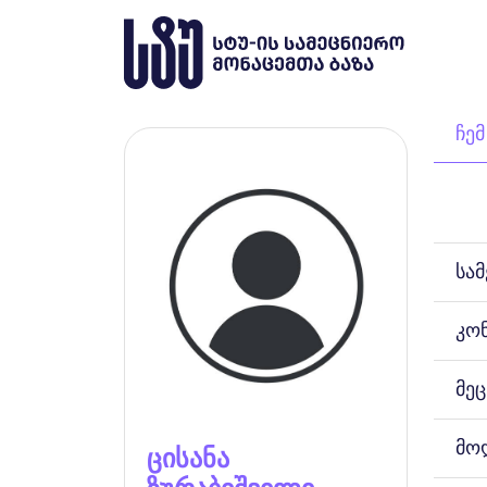
ჩემ
სა
კო
მეც
მო
ცისანა