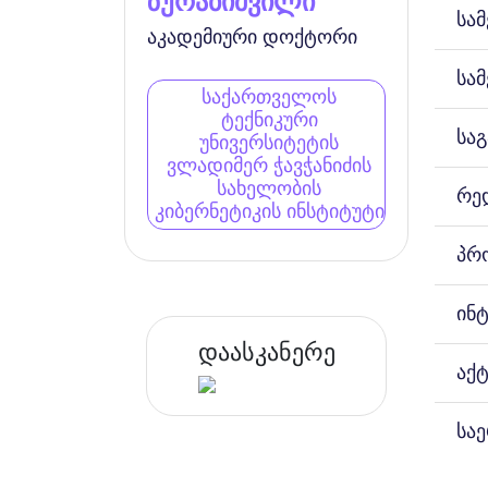
ზურაბიშვილი
სა
აკადემიური დოქტორი
სა
საქართველოს
ტექნიკური
სა
უნივერსიტეტის
ვლადიმერ ჭავჭანიძის
სახელობის
რე
კიბერნეტიკის ინსტიტუტი
პრ
ინ
დაასკანერე
აქ
სა