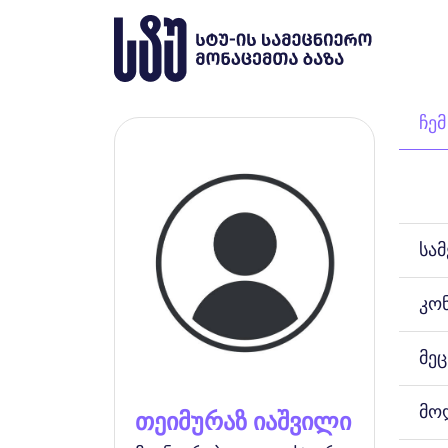
ჩემ
სა
კო
მეც
მო
თეიმურაზ იაშვილი