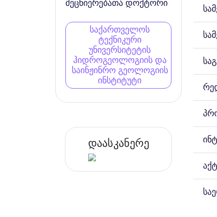
მეცნიერებათა დოქტორი
სა
საქართველოს
სა
ტექნიკური
უნივერსიტეტის
ჰიდროგეოლოგიის და
სა
საინჟინრო გეოლოგიის
ინსტიტუტი
რე
პრ
ინ
დაასკანერე
აქ
სა