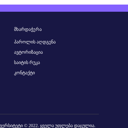
ᲛᲮᲐᲠᲓᲐᲭᲔᲠᲐ
პაროლის აღდგენა
ავტორიზაცია
საიტის რუკა
კონტაქტი
ვერსიტეტი
© 2022. ყველა უფლება დაცულია.