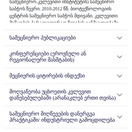
სამეცნიერო-კვლევითი ინსტიტუტის) სამეცნირო
საბჭოს წევრი. 2010-2012 წწ. ბიოტექნოლოგიის
ცენტრის სამეცნიერო საბჭოს მდივანი. კვლევითი
მუშაობის პარალელურად წლების განმავლობაში
(25 წელი) ვეწევი პედაგოგიურ მოღვაწეობასაც.
დასწრებული და დაუსწრებელი სწავლების
სამეცნიერო პუბლიკაციები
ბაკალავრიატისა და მაგისტრატურის სტუდენტებს
ხელმძღვანელობას ვუწევდი სადიპლომო და
კონფერენციები (ეროვნული ან
საკურსო შრომებისა და პროექტების შესრულებაში;
რეგიონალური მასშტაბის)
მომზადებული მყავს 9 მაგისტრი (საქართველოს
სახელმწიფო აგრარულ უნივერსიტეტში).
მეცნიერის ციტირების ინდექსი
ვხელმძღვანელობდი სტუდენტთა სამეცნიეროო-
კვლევით მუშაობას (საქართველოს სახელმწიფო
მოღვაწეობა უცხოეთის კვლევით
აგრარულ უნივერსიტეტში). სტუდენტებს ჰქონდათ
დაწესებულებაში (არანაკლებ ერთი თვისა)
გარკვეული ინოვაციებიც. სტუდენტების მიერ (36
სტუდენტი) კვლევის შედეგები გამოტანილია
სამეცნიერო მიღწევების დანერგვა
სტუდენტთა სამეცნიერო და საერთაშორისო
პრაქტიკაში/ ინდუსტრიული გამოცდილება
სამეცნიერო-პრაქტიკულ კონფერენციებზე, იყვნენ
გამარჯვებული სტუდენტები (7 სტუდენტი). მაქვს