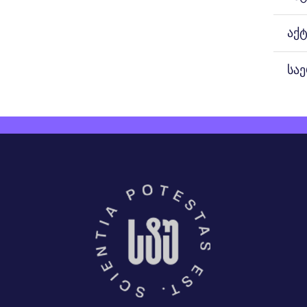
აქ
სა