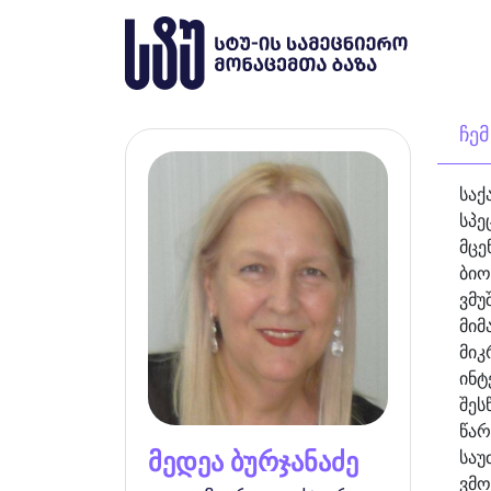
ჩემ
საქ
სპე
მცე
ბიო
ვმუ
მიმ
მიკ
ინტ
შეს
წარ
მედეა ბურჯანაძე
საუ
ვმო