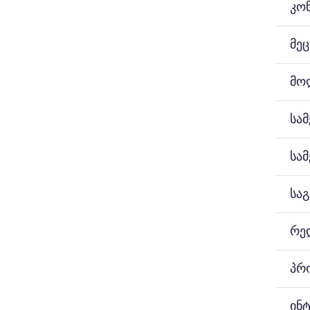
საი
კო
გამ
სტუ
მეც
მო
სა
სა
სა
რე
პრ
ინ