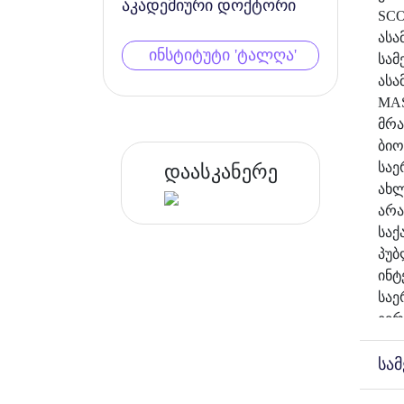
აკადემიური დოქტორი
SCO
ასა
ინსტიტუტი 'ტალღა'
სამ
ასა
MAS
მრა
ბიო
საე
დაასკანერე
ახლ
არა
საქ
პუბ
ინტ
საე
ევრ
ინს
საა
სა
უსა