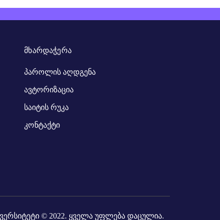
ᲛᲮᲐᲠᲓᲐᲭᲔᲠᲐ
პაროლის აღდგენა
ავტორიზაცია
საიტის რუკა
კონტაქტი
ვერსიტეტი
© 2022. ყველა უფლება დაცულია.