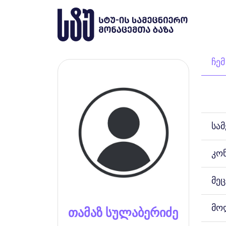
ჩემ
სა
კო
მეც
მო
თამაზ სულაბერიძე